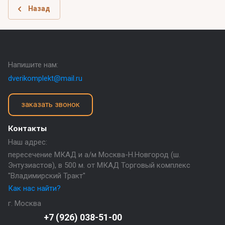
Назад
Напишите нам:
dverikomplekt@mail.ru
заказать звонок
Контакты
Наш адрес:
пересечение МКАД и а/м Москва-Н.Новгород (ш.
Энтузиастов), в 500 м. от МКАД Торговый комплекс
"Владимирский Тракт"
Как нас найти?
г. Москва
+7 (926) 038-51-00