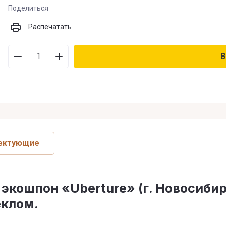
Поделиться
В наличии
:
Распечатать
Нет на складе
:
В
На заказ
:
Новинка
:
Спецпредложение
:
ектующие
Результатов на странице
:
кошпон «Uberture» (г. Новосибирс
еклом.
Поиск