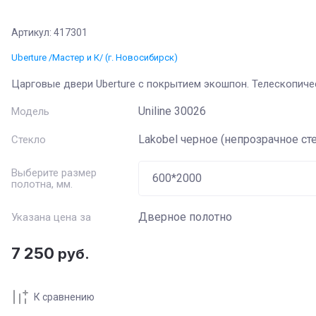
Артикул:
417301
Название
:
Uberture /Мастер и К/ (г. Новосибирск)
Артикул
:
Царговые двери Uberture с покрытием экошпон. Телескопичес
Uniline 30026
Модель
Текст
:
Lakobel черное (непрозрачное ст
Стекло
Выберите категорию
:
Выберите размер
полотна, мм.
Цвет
:
Дверное полотно
Указана цена за
Стекло
:
7 250
руб.
Производитель
:
К сравнению