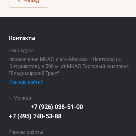
Назад
Контакты
Наш адрес:
пересечение МКАД и а/м Москва-Н.Новгород (ш.
Энтузиастов), в 500 м. от МКАД Торговый комплекс
"Владимирский Тракт"
Как нас найти?
г. Москва
+7 (926) 038-51-00
+7 (495) 740-53-88
Режим работы: