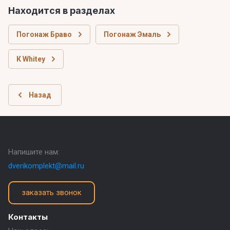
Находится в разделах
Погонаж Браво
Погонаж Эмаль
К Whitey
Назад
Напишите нам:
dverikomplekt@mail.ru
заказать звонок
Контакты