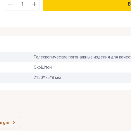
В
В наличии
:
Нет на складе
:
На заказ
:
Телескопические погонажные изделия для качес
Новинка
:
ЭкоШпон
2150*75*8 мм.
Спецпредложение
:
Результатов на странице
:
Поиск
irgin