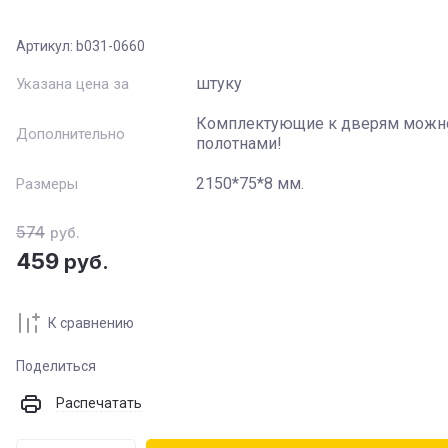
Артикул:
b031-0660
Название
:
штуку
Указана цена за
Артикул
:
Комплектующие к дверям можно
Дополнительно
полотнами!
Текст
:
2150*75*8 мм.
Размеры
574
Выберите категорию
:
руб.
459
руб.
Цвет
:
К сравнению
Стекло
:
Поделиться
Распечатать
Производитель
: