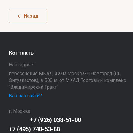
Назад
Контакты
Наш адрес:
пересечение МКАД и а/м Москва-Н.Новгород (ш.
Энтузиастов), в 500 м. от МКАД Торговый комплекс
"Владимирский Тракт"
Как нас найти?
г. Москва
+7 (926) 038-51-00
+7 (495) 740-53-88