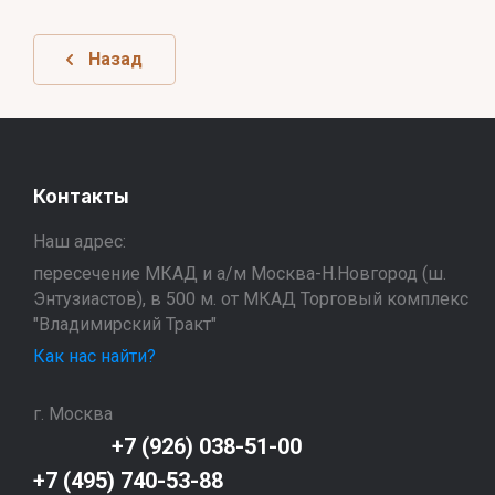
Назад
Контакты
Наш адрес:
пересечение МКАД и а/м Москва-Н.Новгород (ш.
Энтузиастов), в 500 м. от МКАД Торговый комплекс
"Владимирский Тракт"
Как нас найти?
г. Москва
+7 (926) 038-51-00
+7 (495) 740-53-88