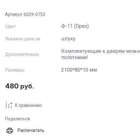
Артикул:
b029-0753
Название
:
Ф-11 (Орех)
Цвет
Артикул
:
штуку
Указана цена за
Комплектующие к дверям можно
Текст
:
Дополнительно
полотнами!
2100*80*10 мм.
Размеры
Выберите категорию
:
480
руб.
Цвет
:
К сравнению
Стекло
:
Поделиться
Производитель
:
Распечатать