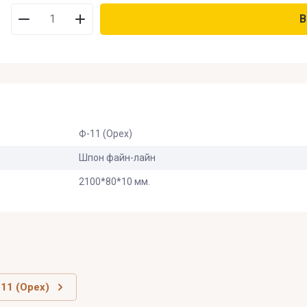
В
В наличии
:
Нет на складе
:
На заказ
:
Ф-11 (Орех)
Новинка
:
Шпон файн-лайн
2100*80*10 мм.
Спецпредложение
:
Результатов на странице
:
Поиск
11 (Орех)