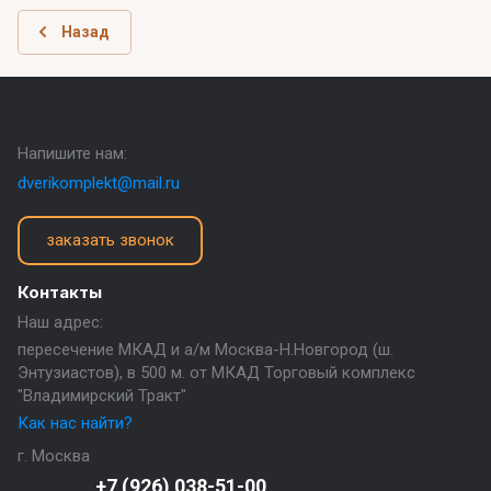
Назад
Напишите нам:
dverikomplekt@mail.ru
заказать звонок
Контакты
Наш адрес:
пересечение МКАД и а/м Москва-Н.Новгород (ш.
Энтузиастов), в 500 м. от МКАД Торговый комплекс
"Владимирский Тракт"
Как нас найти?
г. Москва
+7 (926) 038-51-00