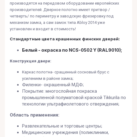
производятся на передовом оборудовании европейских
производителей. Дверное полотно имеет притвор /
четверть/ по периметру и заводскую фрезеровку под
механизм замка, а сам замок типа Abloy 2014 уже
установлен и входит в стоимость!
Стандартные цвета крашенных финских дверей:
Белый - окраска по NCS-0502 Y (RAL9010);
Конструкция двери:
Каркас полотна- сращенный сосновый брус с
усилением в районе замка;
Филенки- окрашенный МДФ;
Покрытие: многослойная покраска
промышленной полуматовой краской Tikkurila по
технологии ультрафиолетового отверждения;
Область применения:
Развлекательные и торговые центры;
Медицинские учреждения (поликлиники,