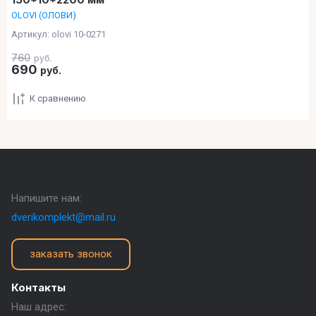
OLOVI (ОЛОВИ)
Артикул:
olovi 10-0271
760
руб.
690
руб.
К сравнению
Напишите нам:
dverikomplekt@mail.ru
заказать звонок
Контакты
Наш адрес: