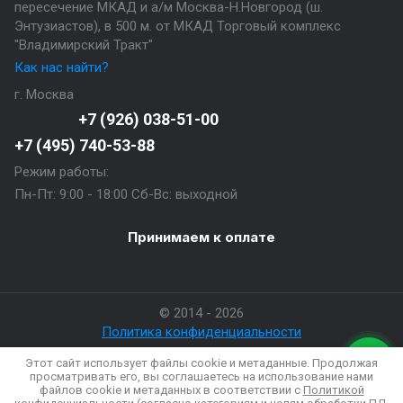
пересечение МКАД и а/м Москва-Н.Новгород (ш.
Энтузиастов), в 500 м. от МКАД Торговый комплекс
"Владимирский Тракт"
Как нас найти?
г. Москва
+7 (926) 038-51-00
+7 (495) 740-53-88
Режим работы:
Пн-Пт: 9:00 - 18:00 Сб-Вс: выходной
Принимаем к оплате
© 2014 - 2026
Политика конфиденциальности
Этот сайт использует файлы cookie и метаданные. Продолжая
просматривать его, вы соглашаетесь на использование нами
файлов cookie и метаданных в соответствии с
Политикой
Создание сайтов
в студии Мегагрупп