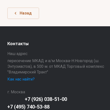
Назад
Контакты
Наш адрес:
пересечение МКАД и а/м Москва-Н.Новгород (ш.
Энтузиастов), в 500 м. от МКАД Торговый комплекс
"Владимирский Тракт"
Как нас найти?
г. Москва
+7 (926) 038-51-00
+7 (495) 740-53-88