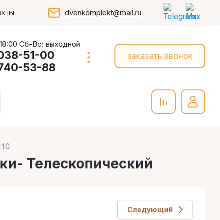
акты
dverikomplekt@mail.ru
 18:00 Сб-Вс: выходной
 038-51-00
заказать звонок
 740-53-88
х10
вки- Телескопический
Следующий