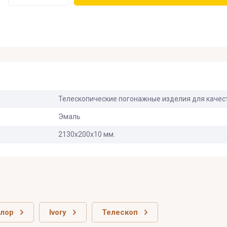
В наличии
:
Нет на складе
:
На заказ
:
Телескопические погонажные изделия для качес
Новинка
:
Эмаль
2130х200х10 мм.
Спецпредложение
:
Результатов на странице
:
Поиск
олор
Ivory
Телескоп