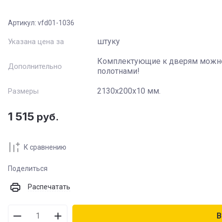
Артикул:
vfd01-1036
Название
:
штуку
Указана цена за
Артикул
:
Комплектующие к дверям можно
Дополнительно
полотнами!
Текст
:
2130х200х10 мм.
Размеры
1 515
Выберите категорию
:
руб.
Цвет
:
К сравнению
Поделиться
Стекло
:
Распечатать
Производитель
:
В