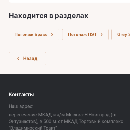
Находится в разделах
Погонаж Браво
Погонаж ПЭТ
Grey S
Назад
Контакты
Наш адрес:
пересечение МКАД и а/м Москва-Н.Новгород (ш.
Энтузиастов), в 500 м. от МКАД Торговый комплекс
"Владимирский Тракт"