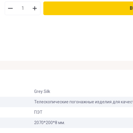
В
В наличии
:
Нет на складе
:
На заказ
:
Новинка
:
Спецпредложение
:
Grey Silk
Результатов на странице
:
Телескопические погонажные изделия для качес
ПЭТ
2070*200*8 мм.
Поиск