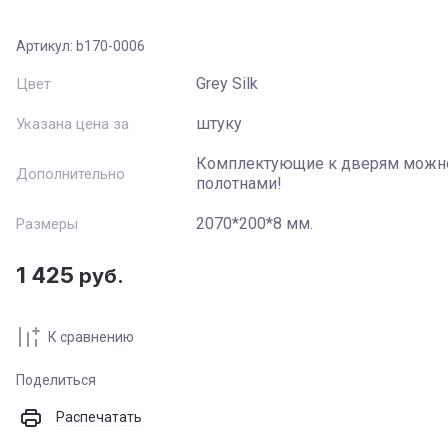
Артикул:
b170-0006
Название
:
Grey Silk
Цвет
Артикул
:
штуку
Указана цена за
Комплектующие к дверям можно
Текст
:
Дополнительно
полотнами!
2070*200*8 мм.
Размеры
Выберите категорию
:
1 425
руб.
Цвет
:
К сравнению
Стекло
:
Поделиться
Производитель
:
Распечатать