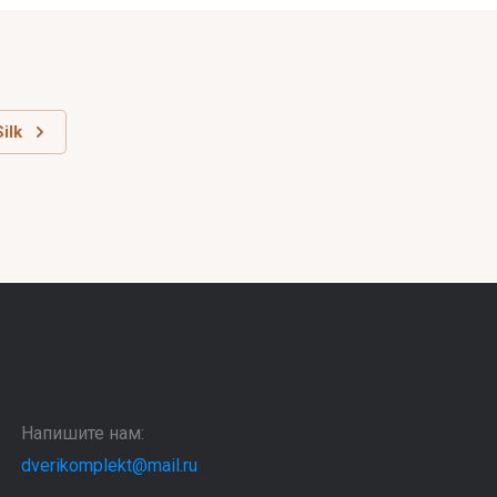
ilk
Напишите нам:
dverikomplekt@mail.ru