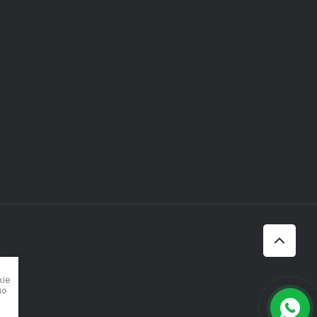
kie
но