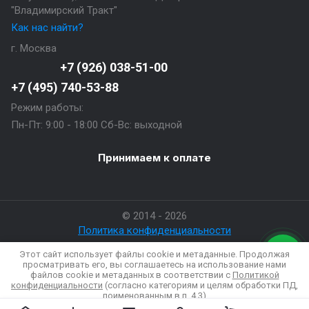
"Владимирский Тракт"
Как нас найти?
г. Москва
+7 (926) 038-51-00
+7 (495) 740-53-88
Режим работы:
Пн-Пт: 9:00 - 18:00 Сб-Вс: выходной
Принимаем к оплате
© 2014 - 2026
Политика конфиденциальности
Этот сайт использует файлы cookie и метаданные. Продолжая
просматривать его, вы соглашаетесь на использование нами
файлов cookie и метаданных в соответствии с
Политикой
Создание сайтов
в студии Мегагрупп
конфиденциальности
(согласно категориям и целям обработки ПД,
поименованным в п. 4.3)