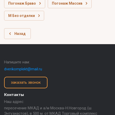
Погонаж Браво
Погонаж Массив
М Без отделки
Назад
Напишите нам:
dverikomplekt@mail.ru
заказать звонок
Контакты
Наш адрес:
пересечение МКАД и а/м Москва-Н.Новгород (ш.
Энтузиастов), в 500 м. от МКАД Торговый комплекс