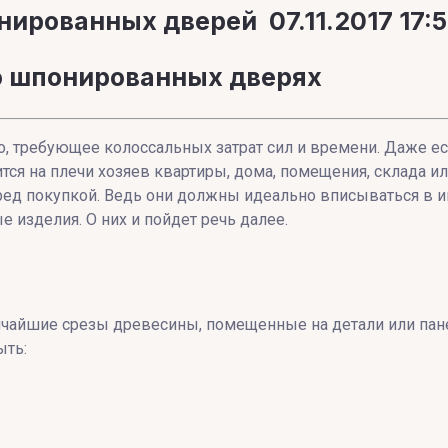
нированных дверей
07.11.2017 17:
Название
:
 о шпонированных дверях
Артикул
:
ло, требующее колоссальных затрат сил и времени. Даже 
тся на плечи хозяев квартиры, дома, помещения, склада 
Текст
:
ред покупкой. Ведь они должны идеально вписываться в и
изделия. О них и пойдет речь далее.
Выберите категорию
:
Цвет
:
нчайшие срезы древесины, помещенные на детали или пане
ыть:
Стекло
:
Производитель
: