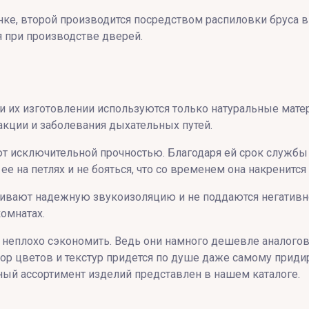
ке, второй производится посредством распиловки бруса в 
Результатов на странице
:
 при производстве дверей.
Поиск
ри их изготовлении используются только натуральные мат
кции и заболевания дыхательных путей.
т исключительной прочностью. Благодаря ей срок службы 
 на петлях и не бояться, что со временем она накренится
печивают надежную звукоизоляцию и не поддаются негати
комнатах.
о неплохо сэкономить. Ведь они намного дешевле аналого
ор цветов и текстур придется по душе даже самому приди
ный ассортимент изделий представлен в нашем каталоге.