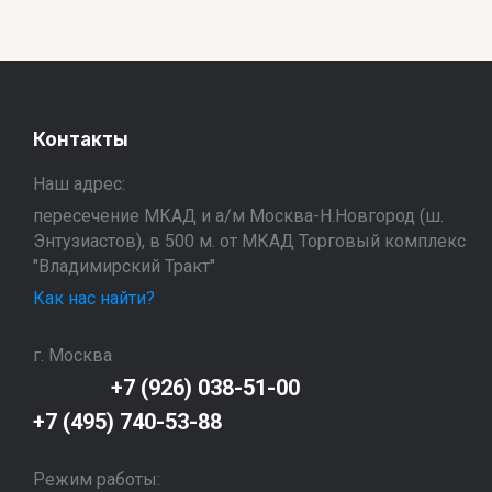
Контакты
Наш адрес:
пересечение МКАД и а/м Москва-Н.Новгород (ш.
Энтузиастов), в 500 м. от МКАД Торговый комплекс
"Владимирский Тракт"
Как нас найти?
г. Москва
+7 (926) 038-51-00
+7 (495) 740-53-88
Режим работы: