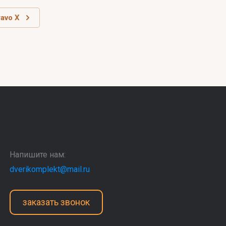
ravo X
Напишите нам:
dverikomplekt@mail.ru
заказать звонок