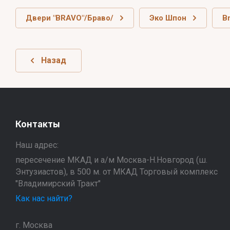
Двери "BRAVO"/Браво/
Эко Шпон
B
Назад
Контакты
Наш адрес:
пересечение МКАД и а/м Москва-Н.Новгород (ш.
Энтузиастов), в 500 м. от МКАД Торговый комплекс
"Владимирский Тракт"
Как нас найти?
г. Москва