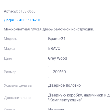
Артикул:
b153-0660
Название
:
Двери "БРАВО" /BRAVO/
Артикул
:
Межкомнатная глухая дверь рамочной конструкции.
Браво-21
Модель
Текст
:
BRAVO
Марка
Выберите категорию
:
Grey Wood
Цвет
Размер
Цвет
:
Дверное полотно
Указана цена за
Стекло
:
Дверную коробку, наличники и 
Дополнительно
"Комплектующие"
Производитель
:
На заказ