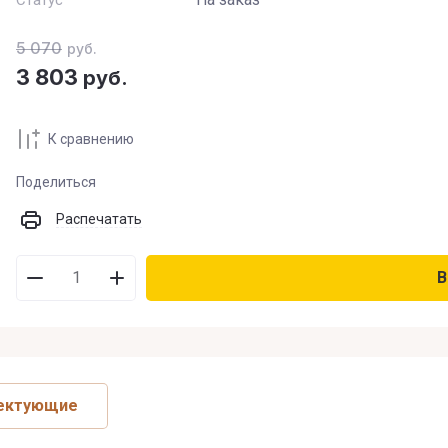
Статус
В наличии
:
5 070
руб.
3 803
руб.
Нет на складе
:
К сравнению
На заказ
:
Поделиться
Новинка
:
Распечатать
Спецпредложение
:
В
Результатов на странице
:
ектующие
Поиск