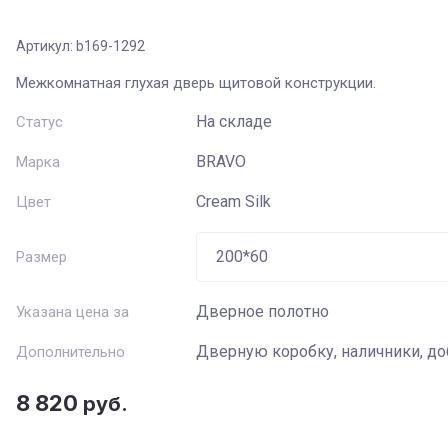
Артикул:
b169-1292
Название
:
Межкомнатная глухая дверь щитовой конструкции.
Артикул
:
На складе
Статус
BRAVO
Марка
Текст
:
Cream Silk
Цвет
Выберите категорию
:
Размер
Цвет
:
Дверное полотно
Указана цена за
Дверную коробку, наличники, д
Дополнительно
Стекло
:
8 820
руб.
Производитель
: