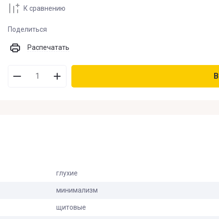
К сравнению
В наличии
:
Поделиться
Нет на складе
:
Распечатать
На заказ
:
В
Новинка
:
Спецпредложение
:
Результатов на странице
:
глухие
минимализм
Поиск
щитовые