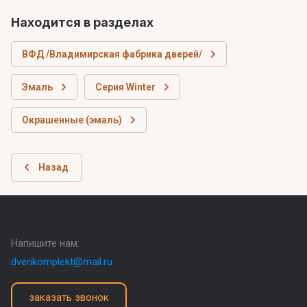
Находится в разделах
ВФД /Владимирская фабрика дверей/
Эмаль
Серия Winter
Окрашенные (эмаль)
Назад
Напишите нам:
dverikomplekt@mail.ru
заказать звонок