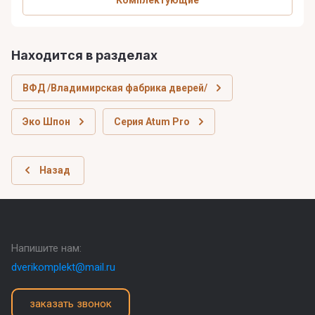
Комплектующие
Находится в разделах
ВФД /Владимирская фабрика дверей/
Эко Шпон
Серия Atum Pro
Назад
Напишите нам:
dverikomplekt@mail.ru
заказать звонок